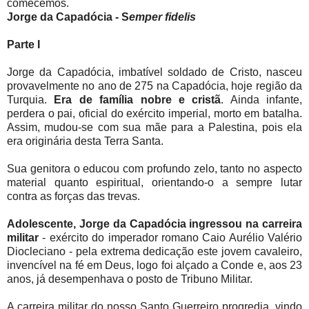
comecemos.
Jorge da Capadócia - S
emper fidelis
Parte I
Jorge da Capadócia, imbatível soldado de Cristo, nasceu
provavelmente no ano de 275 na Capadócia, hoje região da
Turquia.
Era de família nobre e cristã
. Ainda infante,
perdera o pai, oficial do exército imperial, morto em batalha.
Assim, mudou-se com sua mãe para a Palestina, pois ela
era originária desta Terra Santa.
Sua genitora o educou com profundo zelo, tanto no aspecto
material quanto espiritual, orientando-o a sempre lutar
contra as forças das trevas.
Adolescente, Jorge da Capadócia ingressou na carreira
militar
- exército do imperador romano Caio Aurélio Valério
Diocleciano - pela extrema dedicação este jovem cavaleiro,
invencível na fé em Deus, logo foi alçado a Conde e, aos 23
anos, já desempenhava o posto de Tribuno Militar.
A carreira militar do nosso Santo Guerreiro progredia, vindo