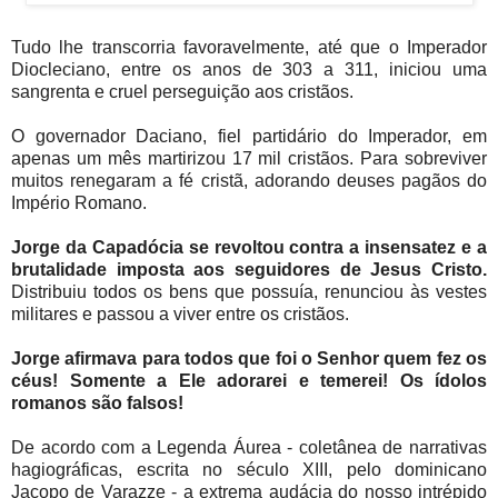
Tudo lhe transcorria favoravelmente, até que o Imperador
Diocleciano, entre os anos de 303 a 311, iniciou uma
sangrenta e cruel perseguição aos cristãos.
O governador Daciano, fiel partidário do Imperador, em
apenas um mês martirizou 17 mil cristãos. Para sobreviver
muitos renegaram a fé cristã, adorando deuses pagãos do
Império Romano.
Jorge da Capadócia se revoltou contra a insensatez e a
brutalidade imposta aos seguidores de Jesus Cristo.
Distribuiu todos os bens que possuía, renunciou às vestes
militares e passou a viver entre os cristãos.
Jorge afirmava para todos que foi o Senhor quem fez os
céus! Somente a Ele adorarei e temerei! Os ídolos
romanos são falsos!
De acordo com a Legenda Áurea - coletânea de narrativas
hagiográficas, escrita no século XIII, pelo dominicano
Jacopo de Varazze - a extrema audácia do nosso intrépido